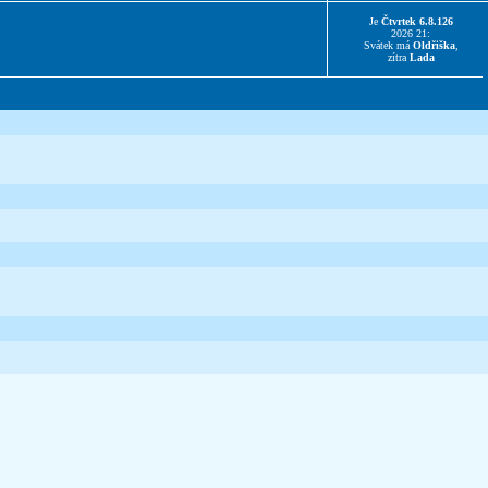
Je
Čtvrtek 6.8.126
2026 21:
Svátek má
Oldřiška
,
zítra
Lada