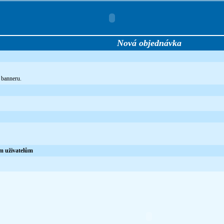
Nová objednávka
 banneru.
ým uživatelům