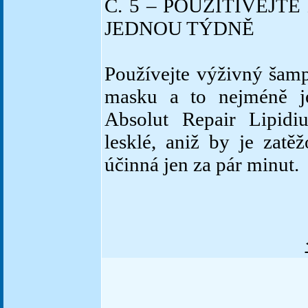
Č. 5 – POUŽITÍVEJ
JEDNOU TÝDNĚ
Používejte výživný šamp
masku a to nejméně j
Absolut Repair Lipidi
lesklé, aniž by je zatě
účinná jen za pár minut.