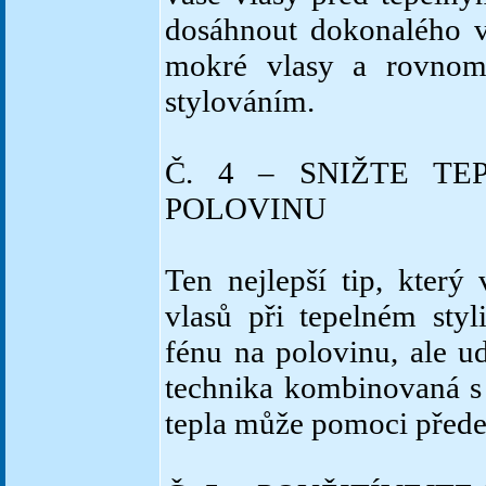
dosáhnout dokonalého v
mokré vlasy a rovnomě
stylováním.
Č. 4 – SNIŽTE T
POLOVINU
Ten nejlepší tip, kter
vlasů při tepelném styl
fénu na polovinu, ale ud
technika kombinovaná 
tepla může pomoci předej