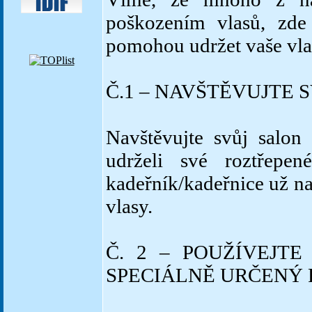
poškozením vlasů, zde
pomohou udržet vaše vla
Č.1 – NAVŠTĚVUJTE 
Navštěvujte svůj salon
udrželi své roztřepe
kadeřník/kadeřnice už na
vlasy.
Č. 2 – POUŽÍVEJT
SPECIÁLNĚ URČENÝ 