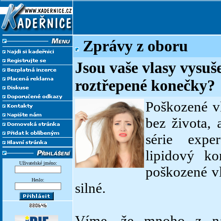
Zprávy z oboru
Jsou vaše vlasy vysuš
roztřepené konečky?
Poškozené v
bez života, 
série expe
lipidový k
Uživatelské jméno:
poškozené vl
Heslo:
silné.
Víme, že mnoho z ná