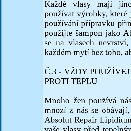
Každé vlasy mají jino
používat výrobky, které
používání přípravku při
použijte šampon jako Ab
se na vlasech nevrství
každém mytí bez toho, ab
Č.3 - VŽDY POUŽÍV
PROTI TEPLU
Mnoho žen používá nástr
mnozí z nás se obávají
Absolut Repair Lipidiu
vaše vlasy před tepel